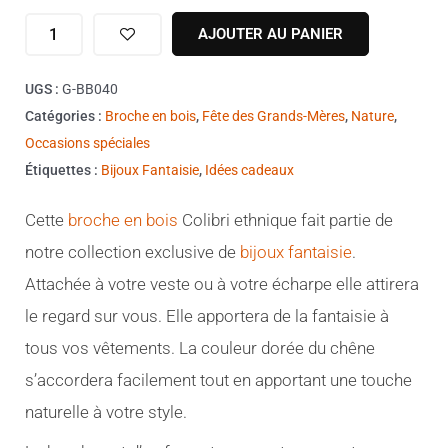
quantité
AJOUTER AU PANIER
de
Broche
UGS :
G-BB040
en
Catégories :
Broche en bois
,
Fête des Grands-Mères
,
Nature
,
bois
Occasions spéciales
plaqué
Étiquettes :
Bijoux Fantaisie
,
Idées cadeaux
Chêne
Colibri
Cette
broche en bois
Colibri ethnique fait partie de
ethnique
notre collection exclusive de
bijoux fantaisie
.
Attachée à votre veste ou à votre écharpe elle attirera
le regard sur vous. Elle apportera de la fantaisie à
tous vos vêtements. La couleur dorée du chêne
s’accordera facilement tout en apportant une touche
naturelle à votre style.