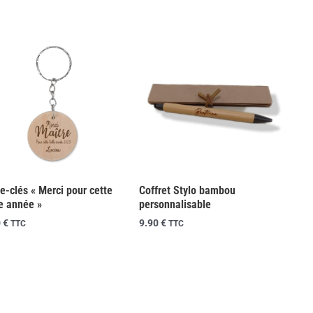
Coffret Stylo bambou
e-clés « Merci pour cette
personnalisable
e année »
9.90
€
0
€
TTC
TTC