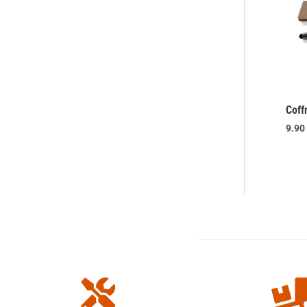
Coff
9.90