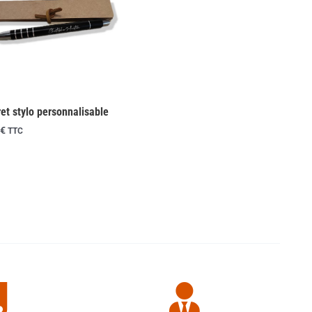
ret stylo personnalisable
€
TTC