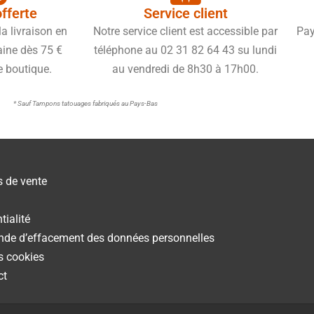
offerte
Service client
a livraison en
Notre service client est accessible par
Pay
aine dès 75 €
téléphone au 02 31 82 64 43 su lundi
e boutique.
au vendredi de 8h30 à 17h00.
* Sauf Tampons tatouages fabriqués au Pays-Bas
s de vente
tialité
nde d’effacement des données personnelles
es cookies
ct