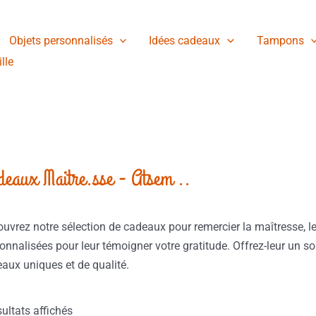
Trié
du
plus
récent
Objets personnalisés
Idées cadeaux
Tampons
au
plus
lle
ancien
deaux Maitre.sse - Atsem ..
uvrez notre sélection de cadeaux pour remercier la maîtresse, le 
onnalisées pour leur témoigner votre gratitude. Offrez-leur un s
aux uniques et de qualité.
sultats affichés