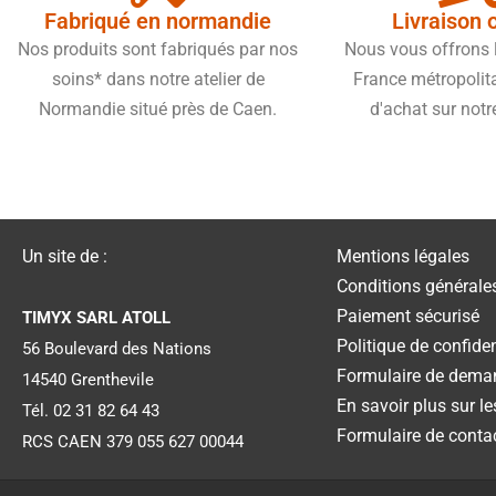
Fabriqué en normandie
Livraison 
Nos produits sont fabriqués par nos
Nous vous offrons l
soins* dans notre atelier de
France métropolit
Normandie situé près de Caen.
d'achat sur notr
Un site de :
Mentions légales
Conditions générale
Paiement sécurisé
TIMYX SARL ATOLL
Politique de confiden
56 Boulevard des Nations
Formulaire de dema
14540 Grenthevile
En savoir plus sur l
Tél. 02 31 82 64 43
Formulaire de conta
RCS CAEN 379 055 627 00044