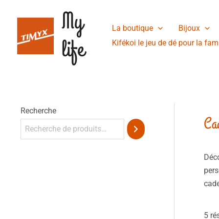
Aller
My
au
La boutique
Bijoux
contenu
life
Kifékoi le jeu de dé pour la fami
Recherche
Ca
Déco
pers
cade
5 ré