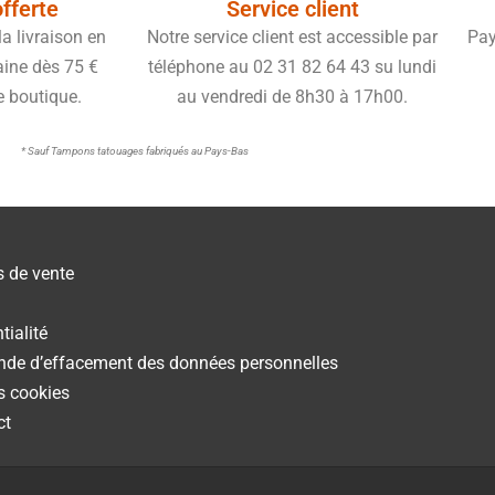
offerte
Service client
a livraison en
Notre service client est accessible par
Pay
aine dès 75 €
téléphone au 02 31 82 64 43 su lundi
e boutique.
au vendredi de 8h30 à 17h00.
* Sauf Tampons tatouages fabriqués au Pays-Bas
s de vente
tialité
nde d’effacement des données personnelles
es cookies
ct