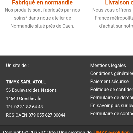
Fabriqué en normandie
Livraison 
Nos produits sont fabriqués par nos
Nous vous offrons l
soins* dans notre atelier de
France métropolit
Normandie situé près de Caen.
d'achat sur notr
Un site de :
Mentions légales
Conditions générale
Paiement sécurisé
TIMYX SARL ATOLL
Politique de confiden
56 Boulevard des Nations
Formulaire de dema
14540 Grenthevile
En savoir plus sur l
Tél. 02 31 82 64 43
Formulaire de conta
RCS CAEN 379 055 627 00044
Copyright © 2026 My life | Une création de
TIMYX e-solution