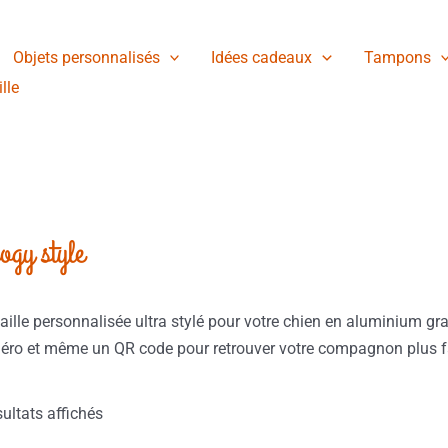
Trié
du
plus
récent
Objets personnalisés
Idées cadeaux
Tampons
au
plus
lle
ancien
ogy style
ille personnalisée ultra stylé pour votre chien en aluminium grav
ro et même un QR code pour retrouver votre compagnon plus faci
sultats affichés