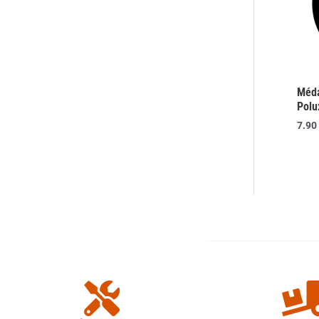
Méda
Polu
7.90