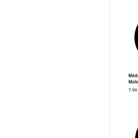
Méda
Mol
7.90