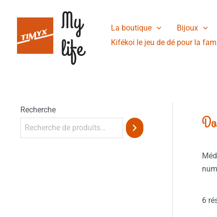
Aller
My
au
La boutique
Bijoux
contenu
life
Kifékoi le jeu de dé pour la fami
Recherche
Do
Méda
numé
6 ré