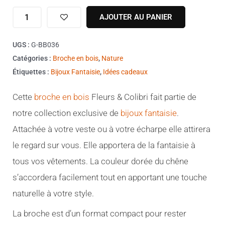
quantité
AJOUTER AU PANIER
de
Broche
UGS :
G-BB036
en
Catégories :
Broche en bois
,
Nature
bois
Étiquettes :
Bijoux Fantaisie
,
Idées cadeaux
plaqué
Chêne
Cette
broche en bois
Fleurs & Colibri fait partie de
Fleurs
notre collection exclusive de
bijoux fantaisie
.
&
Attachée à votre veste ou à votre écharpe elle attirera
Colibri
le regard sur vous. Elle apportera de la fantaisie à
tous vos vêtements. La couleur dorée du chêne
s’accordera facilement tout en apportant une touche
naturelle à votre style.
La broche est d’un format compact pour rester