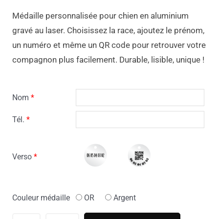
Médaille personnalisée pour chien en aluminium
gravé au laser. Choisissez la race, ajoutez le prénom,
un numéro et même un QR code pour retrouver votre
compagnon plus facilement. Durable, lisible, unique !
quantité
Nom
*
de
Médailles
Tél.
*
chien
personnalisées
Shih
Verso
*
Tzu
Couleur médaille
OR
Argent